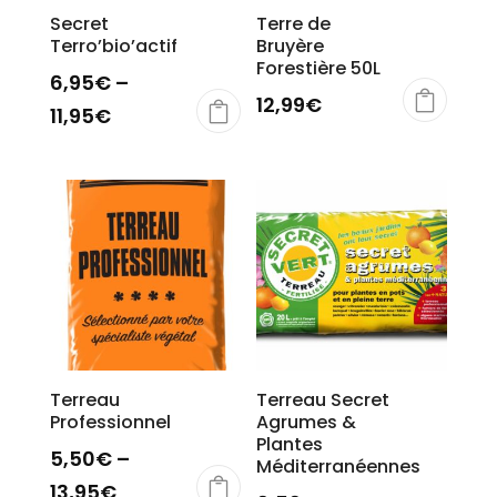
Secret
Terre de
Terro’bio’actif
Bruyère
Forestière 50L
6,95
€
–
12,99
€
11,95
€
Terreau
Terreau Secret
Professionnel
Agrumes &
Plantes
5,50
€
–
Méditerranéennes
13,95
€