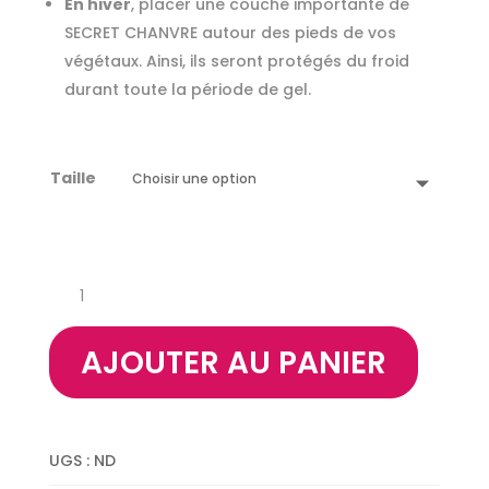
En hiver
, placer une couche importante de
SECRET CHANVRE autour des pieds de vos
végétaux. Ainsi, ils seront protégés du froid
durant toute la période de gel.
Taille
quantité
de
Secret
AJOUTER AU PANIER
Chanvre
Naturel
UGS :
ND