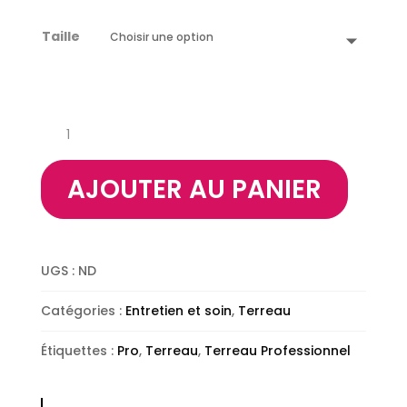
Taille
quantité
de
Terreau
AJOUTER AU PANIER
Professionnel
UGS :
ND
Catégories :
Entretien et soin
,
Terreau
Étiquettes :
Pro
,
Terreau
,
Terreau Professionnel