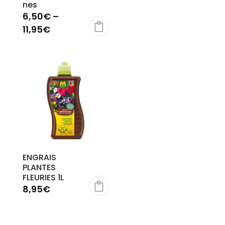
nes
6,50
€
–
11,95
€
ENGRAIS
PLANTES
FLEURIES 1L
8,95
€