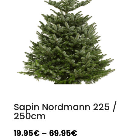
Sapin Nordmann 225 /
250cm
19,95
€
–
69,95
€