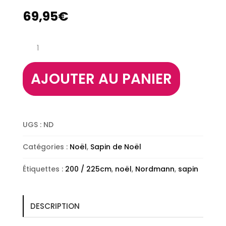
69,95
€
quantité
de
Sapin
Nordmann
AJOUTER AU PANIER
225
/
250cm
UGS :
ND
Catégories :
Noël
,
Sapin de Noël
Étiquettes :
200 / 225cm
,
noël
,
Nordmann
,
sapin
DESCRIPTION