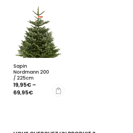
Sapin
Nordmann 200
/ 225cm
19,95
€
–
69,95
€