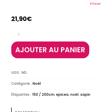
Effacer
21,90
€
quantité
de
Sapin
Épicéa
AJOUTER AU PANIER
150
/
200cm
UGS :
ND
Catégorie :
Noël
Étiquettes :
150 / 200cm
,
epicea
,
noël
,
sapin