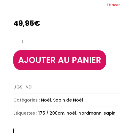
Effacer
49,95
€
quantité
de
Sapin
Nordmann
AJOUTER AU PANIER
175
/
200cm
UGS :
ND
Catégories :
Noël
,
Sapin de Noël
Étiquettes :
175 / 200cm
,
noël
,
Nordmann
,
sapin