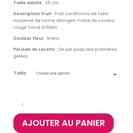
Taille adulte :
25 cm
Description fruit :
Fruit cordiforme de taille
moyenne de forme allongée. Fraise de couleur
rouge foncé brillant.
Couleur fleur :
blanc
Période de récolte :
De juin jusqu’aux premières
gelées
Taille
quantité
de
Fraisier
AJOUTER AU PANIER
Cirafine