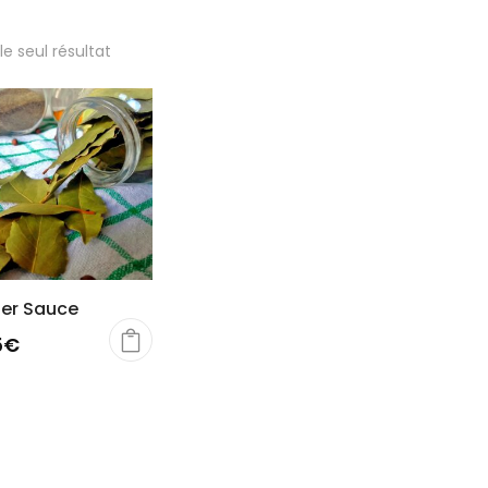
 le seul résultat
ier Sauce
5
€