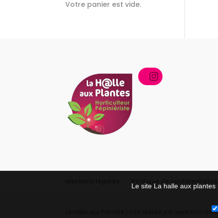
Votre panier est vide.
Instagram
Mentions légales
Politique de confidentialité
Le site La halle aux plantes 
La Halle aux Plantes | Site réalisé par www.b2c-co