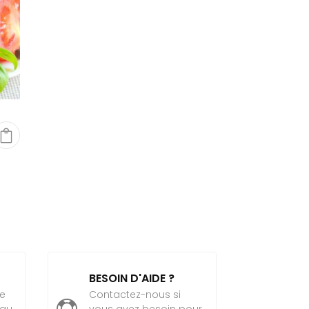
BESOIN D'AIDE ?
le
Contactez-nous si

 au
vous avez besoin pour