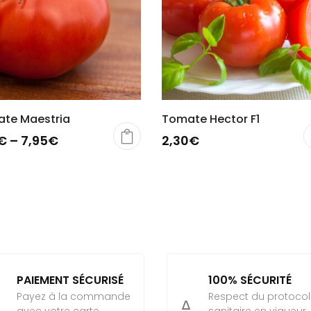
te Maestria
Tomate Hector F1
€
–
7,95
€
2,30
€
PAIEMENT SÉCURISÉ
100% SÉCURITÉ
Payez à la commande
Respect du protoco

avec votre carte
sanitaire en vigueur,