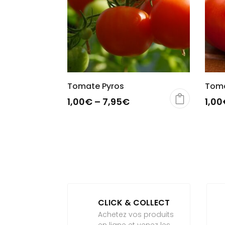
Tomate Pyros
Toma
1,00
€
–
7,95
€
1,00
CLICK & COLLECT
Achetez vos produits
en ligne et venez les