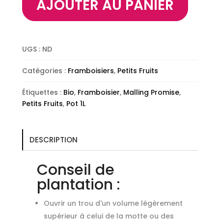
AJOUTER AU PANIER
"Rubus"
Malling
Promise
BIO
UGS :
ND
Catégories :
Framboisiers
,
Petits Fruits
Étiquettes :
Bio
,
Framboisier
,
Malling Promise
,
Petits Fruits
,
Pot 1L
DESCRIPTION
Conseil de
plantation :
Ouvrir un trou d'un volume légèrement
supérieur à celui de la motte ou des