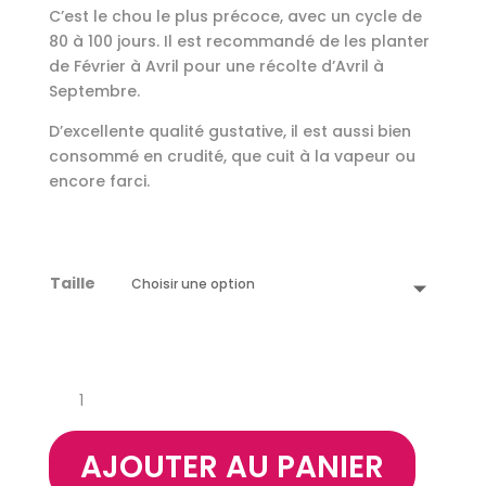
C’est le chou le plus précoce, avec un cycle de
80 à 100 jours. Il est recommandé de les planter
de Février à Avril pour une récolte d’Avril à
Septembre.
D’excellente qualité gustative, il est aussi bien
consommé en crudité, que cuit à la vapeur ou
encore farci.
Taille
quantité
de
Chou
AJOUTER AU PANIER
Pointu
Dutchman