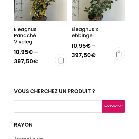
Eleagnus
Eleagnus x
Panaché
ebbingei
Viveleg
10,95
€
–
10,95
€
–
397,50
€
397,50
€
VOUS CHERCHEZ UN PRODUIT ?
RAYON
Aromatiques